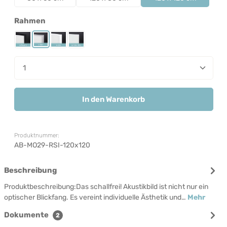
auswählen
Rahmen
Rahmen Schwarz
Rahmen Silber
Rahmen Weiß
Rahmenlos
Produkt Anzahl: Gib den gewünschten Wert ein od
In den Warenkorb
Produktnummer:
AB-MO29-RSI-120x120
Beschreibung
Produktbeschreibung:Das schallfrei! Akustikbild ist nicht nur ein
optischer Blickfang. Es vereint individuelle Ästhetik und…
Mehr
Dokumente
2