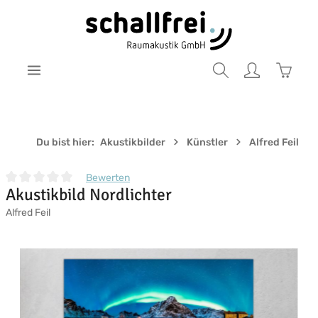
Zum Hauptinhalt springen
Warenk
Du bist hier:
Akustikbilder
Künstler
Alfred Feil
Bewerten
Akustikbild Nordlichter
Durchschnittliche Bewertung von 0 von 5 Sternen
Alfred Feil
Bildergalerie überspringen