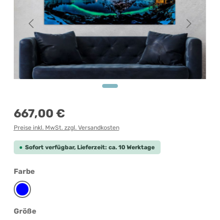
Regulärer Preis:
667,00 €
Preise inkl. MwSt. zzgl. Versandkosten
Sofort verfügbar, Lieferzeit: ca. 10 Werktage
auswählen
Farbe
Blau
auswählen
Größe