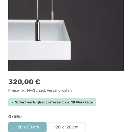
Regulärer Preis:
320,00 €
Preise inkl. MwSt. zzgl. Versandkosten
Sofort verfügbar, Lieferzeit: ca. 10 Werktage
auswählen
Größe
120 x 80 cm
120 x 120 cm