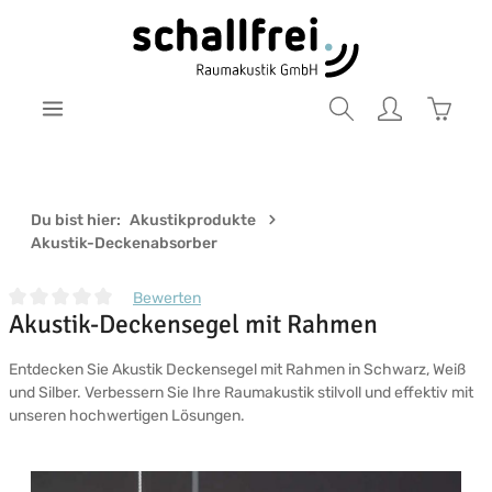
Zum Hauptinhalt springen
Warenk
Du bist hier:
Akustikprodukte
Akustik-Deckenabsorber
Bewerten
Akustik-Deckensegel mit Rahmen
Durchschnittliche Bewertung von 0 von 5 Sternen
Entdecken Sie Akustik Deckensegel mit Rahmen in Schwarz, Weiß
und Silber. Verbessern Sie Ihre Raumakustik stilvoll und effektiv mit
unseren hochwertigen Lösungen.
Bildergalerie überspringen