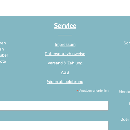
Service
ren
Sch
Impressum
en
Datenschutzhinweise
 über
ote
Versand & Zahlung
AGB
Widerrufsbelehrung
*
Angaben erforderlich
Monta
Oder