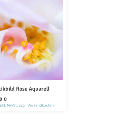
ikbild Rose Aquarell
rer Preis:
0 €
inkl. MwSt. zzgl. Versandkosten