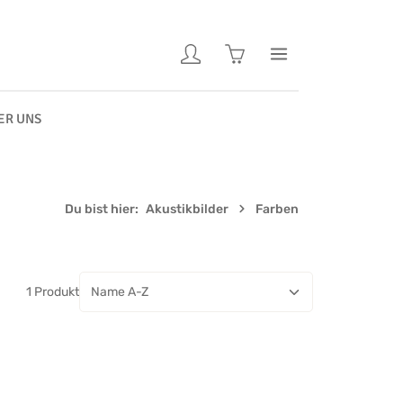
Warenkorb enthält 0 Pos
ER UNS
Du bist hier:
Akustikbilder
Farben
1 Produkt