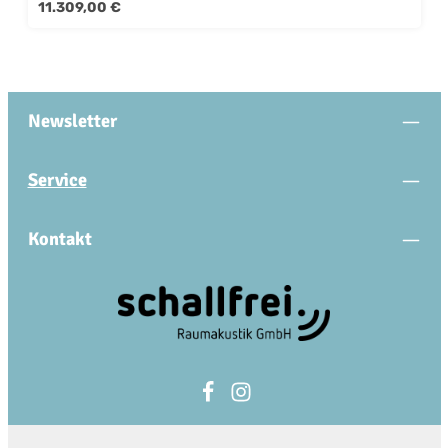
Regulärer Preis:
11.309,00 €
Newsletter
Service
Kontakt