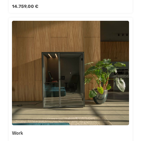
Regulärer Preis:
14.759,00 €
Work