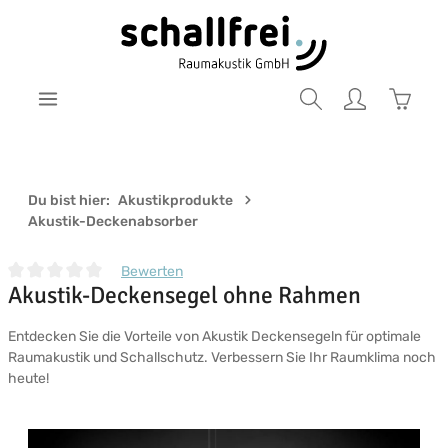
Zum Hauptinhalt springen
Warenk
Du bist hier:
Akustikprodukte
Akustik-Deckenabsorber
Bewerten
Akustik-Deckensegel ohne Rahmen
Durchschnittliche Bewertung von 0 von 5 Sternen
Entdecken Sie die Vorteile von Akustik Deckensegeln für optimale
Raumakustik und Schallschutz. Verbessern Sie Ihr Raumklima noch
heute!
Bildergalerie überspringen