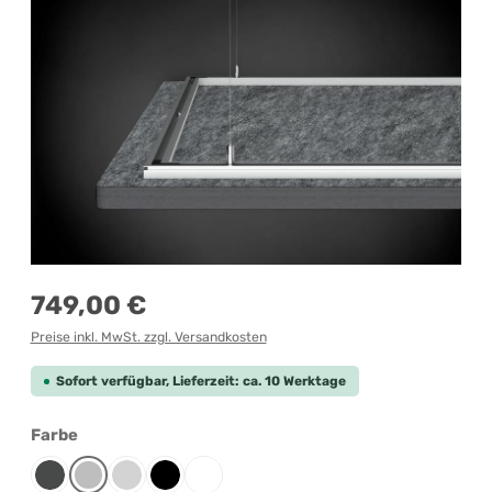
Regulärer Preis:
749,00 €
Preise inkl. MwSt. zzgl. Versandkosten
Sofort verfügbar, Lieferzeit: ca. 10 Werktage
auswählen
Farbe
Anthrazit
Grau-meliert
Lichtgrau
Schwarz
Weiß