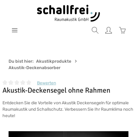
Zum Hauptinhalt springen
Warenk
Du bist hier:
Akustikprodukte
Akustik-Deckenabsorber
Bewerten
Akustik-Deckensegel ohne Rahmen
Durchschnittliche Bewertung von 0 von 5 Sternen
Entdecken Sie die Vorteile von Akustik Deckensegeln für optimale
Raumakustik und Schallschutz. Verbessern Sie Ihr Raumklima noch
heute!
Bildergalerie überspringen