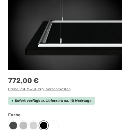
Regulärer Preis:
772,00 €
Preise inkl. MwSt. zzgl. Versandkosten
Sofort verfügbar, Lieferzeit: ca. 10 Werktage
auswählen
Farbe
Anthrazit
Grau-meliert
Lichtgrau
Schwarz
Weiß