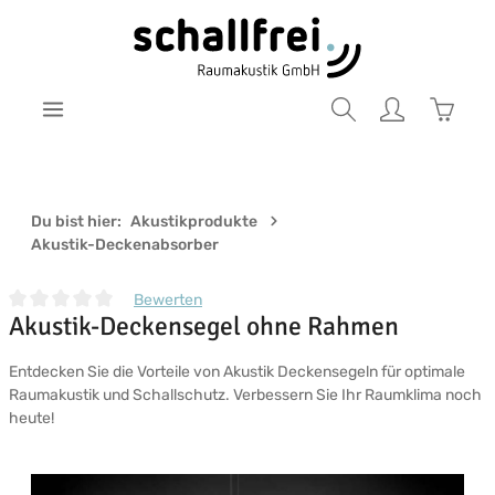
Zum Hauptinhalt springen
Warenk
Du bist hier:
Akustikprodukte
Akustik-Deckenabsorber
Bewerten
Akustik-Deckensegel ohne Rahmen
Durchschnittliche Bewertung von 0 von 5 Sternen
Entdecken Sie die Vorteile von Akustik Deckensegeln für optimale
Raumakustik und Schallschutz. Verbessern Sie Ihr Raumklima noch
heute!
Bildergalerie überspringen