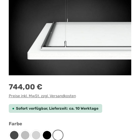
Regulärer Preis:
744,00 €
Preise inkl. MwSt. zzgl. Versandkosten
Sofort verfügbar, Lieferzeit: ca. 10 Werktage
auswählen
Farbe
Anthrazit
Grau-meliert
Lichtgrau
Schwarz
Weiß