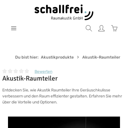
Zum Hauptinhalt springen
Warenk
Du bist hier:
Akustikprodukte
Akustik-Raumteiler
Bewerten
Akustik-Raumteiler
Durchschnittliche Bewertung von 0 von 5 Sternen
Entdecken Sie, wie Akustik Raumteiler Ihre Geräuschkulisse
verbessern und den Raum effizienter gestalten. Erfahren Sie mehr
über die Vorteile und Optionen.
Bildergalerie überspringen