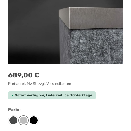
Regulärer Preis:
689,00 €
Preise inkl. MwSt. zzgl. Versandkosten
Sofort verfügbar, Lieferzeit: ca. 10 Werktage
auswählen
Farbe
Anthrazit
Grau-meliert
Schwarz