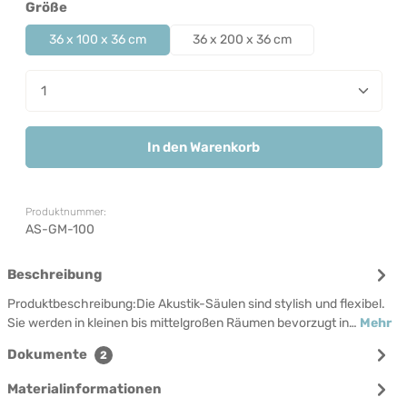
auswählen
Größe
36 x 100 x 36 cm
36 x 200 x 36 cm
Produkt Anzahl: Gib den gewünschten Wert ein od
In den Warenkorb
Produktnummer:
AS-GM-100
Beschreibung
Produktbeschreibung:Die Akustik-Säulen sind stylish und flexibel.
Sie werden in kleinen bis mittelgroßen Räumen bevorzugt in…
Mehr
Dokumente
2
Materialinformationen