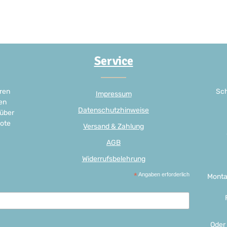
Service
ren
Sch
Impressum
en
Datenschutzhinweise
 über
ote
Versand & Zahlung
AGB
Widerrufsbelehrung
*
Angaben erforderlich
Monta
Oder