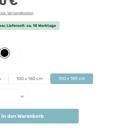
0 €
zzgl. Versandkosten
ar, Lieferzeit: ca. 10 Werktage
len
iert
htgrau
Schwarz
Weiß
len
m
100 x 160 cm
100 x 180 cm
nzahl: Gib den gewünschten Wert ein ode
In den Warenkorb