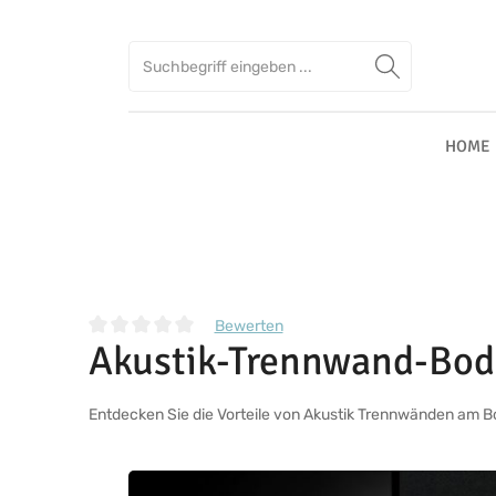
Zum Hauptinhalt springen
Zur Suche springen
Zur Hauptnavigation springen
HOME
Bewerten
Akustik-Trennwand-Bo
Durchschnittliche Bewertung von 0 von 5 Sternen
Entdecken Sie die Vorteile von Akustik Trennwänden am B
Bildergalerie überspringen