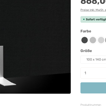
868,0
Preise inkl. MwSt. 
Sofort verfügb
auswäh
Farbe
Anthrazit
Grau-mel
Lic
auswäh
Größe
100 x 140 c
Produkt A
Produktnummer: