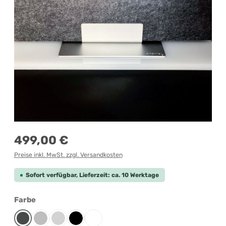
Regulärer Preis:
499,00 €
Preise inkl. MwSt. zzgl. Versandkosten
Sofort verfügbar, Lieferzeit: ca. 10 Werktage
auswählen
Farbe
Anthrazit
Grau-meliert
Lichtgrau
Schwarz
Weiß