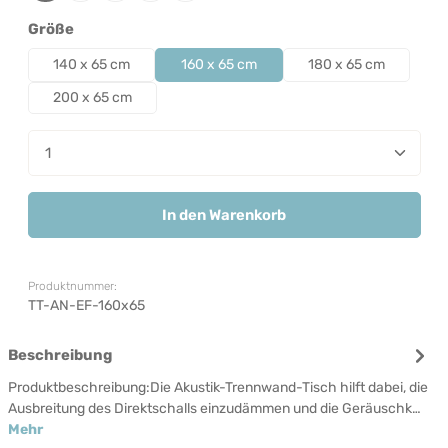
auswählen
Größe
140 x 65 cm
160 x 65 cm
180 x 65 cm
200 x 65 cm
Produkt Anzahl: Gib den gewünschten Wert ein od
In den Warenkorb
Produktnummer:
TT-AN-EF-160x65
Beschreibung
Produktbeschreibung:Die Akustik-Trennwand-Tisch hilft dabei, die
Ausbreitung des Direktschalls einzudämmen und die Geräuschk…
Mehr