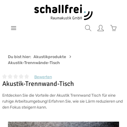
Zum Hauptinhalt springen
Warenk
Du bist hier:
Akustikprodukte
Akustik-Trennwände-Tisch
Bewerten
Akustik-Trennwand-Tisch
Durchschnittliche Bewertung von 0 von 5 Sternen
Entdecken Sie die Vorteile der Akustik Trennwand Tisch für eine
ruhige Arbeitsumgebung! Erfahren Sie, wie sie Lärm reduzieren und
den Fokus steigern kann.
Bildergalerie überspringen