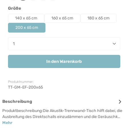
auswählen
Größe
140 x 65 cm
160 x 65 cm
180 x 65 cm
200 x 65 cm
Produkt Anzahl: Gib den gewünschten Wert ein od
In den Warenkorb
Produktnummer:
TT-GM-EF-200x65
Beschreibung
Produktbeschreibung:Die Akustik-Trennwand-Tisch hilft dabei, die
Ausbreitung des Direktschalls einzudämmen und die Geräuschk…
Mehr