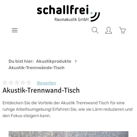
Zum Hauptinhalt springen
Warenk
Du bist hier:
Akustikprodukte
Akustik-Trennwände-Tisch
Bewerten
Akustik-Trennwand-Tisch
Durchschnittliche Bewertung von 0 von 5 Sternen
Entdecken Sie die Vorteile der Akustik Trennwand Tisch für eine
ruhige Arbeitsumgebung! Erfahren Sie, wie sie Lärm reduzieren und
den Fokus steigern kann.
Bildergalerie überspringen