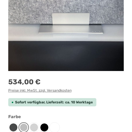
Regulärer Preis:
534,00 €
Preise inkl. MwSt. zzgl. Versandkosten
Sofort verfügbar, Lieferzeit: ca. 10 Werktage
auswählen
Farbe
Anthrazit
Grau-meliert
Lichtgrau
Schwarz
Weiß