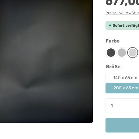
677,0
Preise inkl. MwSt. 
Sofort verfügb
auswäh
Farbe
Anthrazit
Grau-mel
Lic
auswäh
Größe
140 x 65 cm
200 x 65 cm
Produkt A