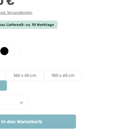
0 €
zzgl. Versandkosten
ar, Lieferzeit: ca. 10 Werktage
len
iert
htgrau
Schwarz
Weiß
len
160 x 65 cm
180 x 65 cm
nzahl: Gib den gewünschten Wert ein ode
In den Warenkorb