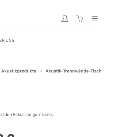
Warenkorb enthält 0 Pos
ER UNS
Akustikprodukte
Akustik-Trennwände-Tisch
nd den Fokus steigern kann.