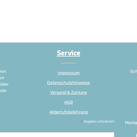
Service
ren
Sch
Impressum
en
Datenschutzhinweise
 über
ote
Versand & Zahlung
AGB
Widerrufsbelehrung
*
Angaben erforderlich
Monta