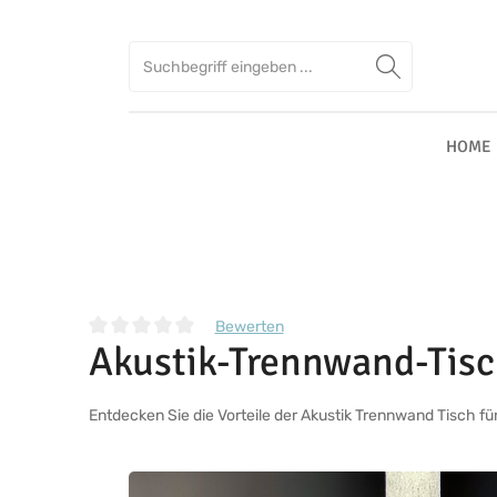
Zum Hauptinhalt springen
Zur Suche springen
Zur Hauptnavigation springen
HOME
Bewerten
Akustik-Trennwand-Tis
Durchschnittliche Bewertung von 0 von 5 Sternen
Entdecken Sie die Vorteile der Akustik Trennwand Tisch fü
Bildergalerie überspringen