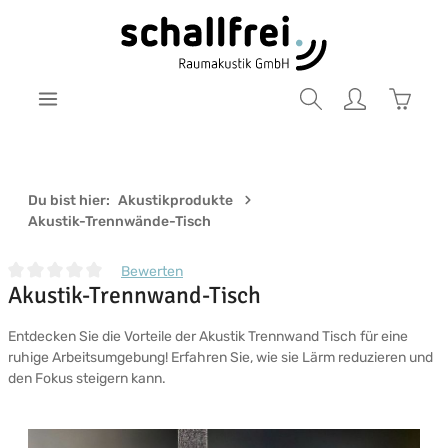
Zum Hauptinhalt springen
Warenk
Du bist hier:
Akustikprodukte
Akustik-Trennwände-Tisch
Bewerten
Akustik-Trennwand-Tisch
Durchschnittliche Bewertung von 0 von 5 Sternen
Entdecken Sie die Vorteile der Akustik Trennwand Tisch für eine
ruhige Arbeitsumgebung! Erfahren Sie, wie sie Lärm reduzieren und
den Fokus steigern kann.
Bildergalerie überspringen