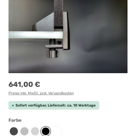
Regulärer Preis:
641,00 €
Preise inkl. MwSt. zzgl. Versandkosten
Sofort verfügbar, Lieferzeit: ca. 10 Werktage
auswählen
Farbe
Anthrazit
Grau-meliert
Lichtgrau
Schwarz
Weiß