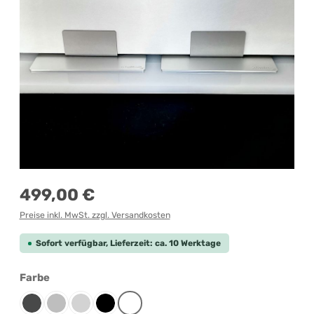
Regulärer Preis:
499,00 €
Preise inkl. MwSt. zzgl. Versandkosten
Sofort verfügbar, Lieferzeit: ca. 10 Werktage
auswählen
Farbe
Anthrazit
Grau-meliert
Lichtgrau
Schwarz
Weiß