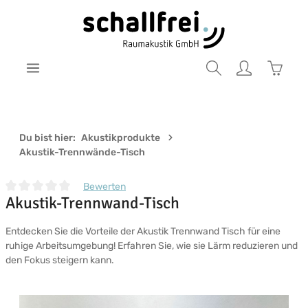
Zum Hauptinhalt springen
Warenk
Du bist hier:
Akustikprodukte
Akustik-Trennwände-Tisch
Bewerten
Akustik-Trennwand-Tisch
Durchschnittliche Bewertung von 0 von 5 Sternen
Entdecken Sie die Vorteile der Akustik Trennwand Tisch für eine
ruhige Arbeitsumgebung! Erfahren Sie, wie sie Lärm reduzieren und
den Fokus steigern kann.
Bildergalerie überspringen