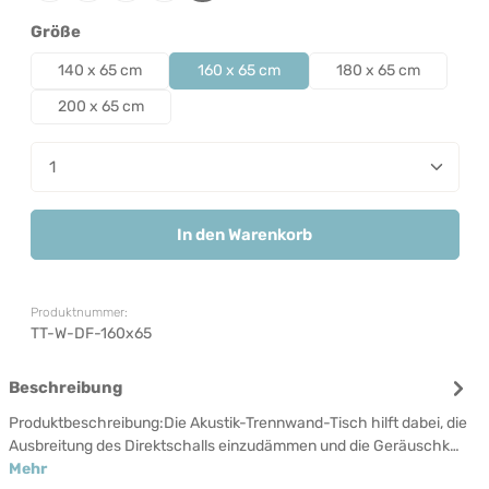
auswählen
Größe
140 x 65 cm
160 x 65 cm
180 x 65 cm
200 x 65 cm
Produkt Anzahl: Gib den gewünschten Wert ein od
In den Warenkorb
Produktnummer:
TT-W-DF-160x65
Beschreibung
Produktbeschreibung:Die Akustik-Trennwand-Tisch hilft dabei, die
Ausbreitung des Direktschalls einzudämmen und die Geräuschk…
Mehr