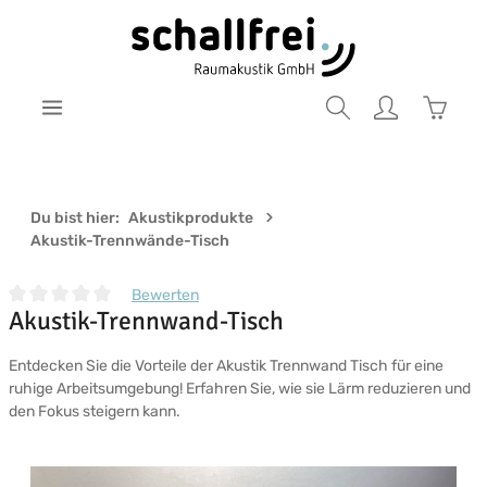
Zum Hauptinhalt springen
Warenk
Du bist hier:
Akustikprodukte
Akustik-Trennwände-Tisch
Bewerten
Akustik-Trennwand-Tisch
Durchschnittliche Bewertung von 0 von 5 Sternen
Entdecken Sie die Vorteile der Akustik Trennwand Tisch für eine
ruhige Arbeitsumgebung! Erfahren Sie, wie sie Lärm reduzieren und
den Fokus steigern kann.
Bildergalerie überspringen