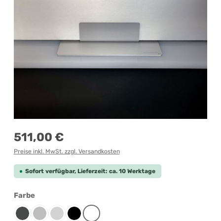
Regulärer Preis:
511,00 €
Preise inkl. MwSt. zzgl. Versandkosten
Sofort verfügbar, Lieferzeit: ca. 10 Werktage
auswählen
Farbe
Anthrazit
Grau-meliert
Lichtgrau
Schwarz
Weiß