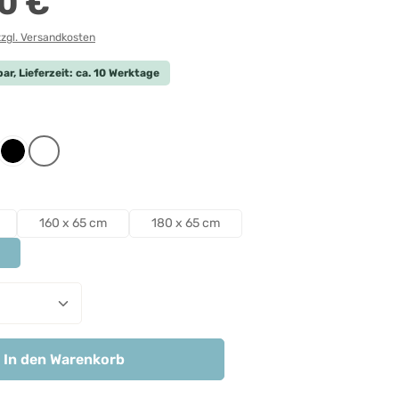
0 €
zzgl. Versandkosten
ar, Lieferzeit: ca. 10 Werktage
len
iert
htgrau
Schwarz
Weiß
len
160 x 65 cm
180 x 65 cm
nzahl: Gib den gewünschten Wert ein ode
In den Warenkorb