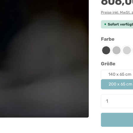
606,0
Preise inkl. MwSt. 
Sofort verfügb
auswäh
Farbe
Anthrazit
Grau-mel
Lic
auswäh
Größe
140 x 65 cm
200 x 65 cm
Produkt A