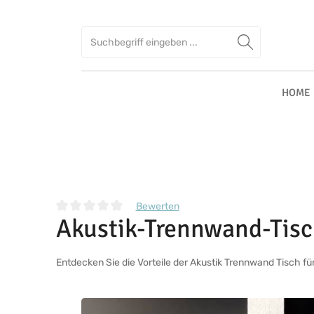
Zum Hauptinhalt springen
Zur Suche springen
Zur Hauptnavigation springen
HOME
Bewerten
Akustik-Trennwand-Tis
Durchschnittliche Bewertung von 0 von 5 Sternen
Entdecken Sie die Vorteile der Akustik Trennwand Tisch fü
Bildergalerie überspringen