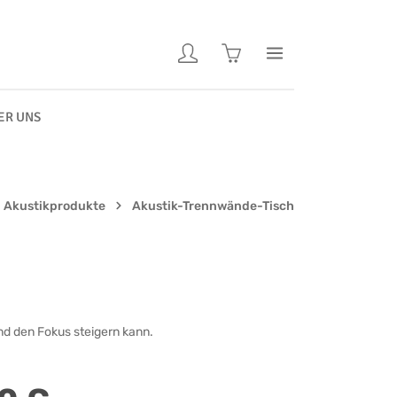
Warenkorb enthält 0 Pos
ER UNS
Akustikprodukte
Akustik-Trennwände-Tisch
nd den Fokus steigern kann.