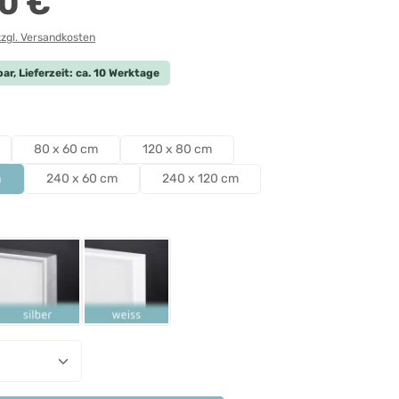
0 €
zzgl. Versandkosten
ar, Lieferzeit: ca. 10 Werktage
len
80 x 60 cm
120 x 80 cm
m
240 x 60 cm
240 x 120 cm
ählen
Schwarz
Rahmen Silber
Rahmen Weiß
nzahl: Gib den gewünschten Wert ein ode