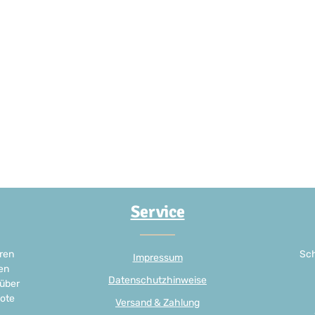
Service
ren
Sch
Impressum
en
Datenschutzhinweise
 über
ote
Versand & Zahlung