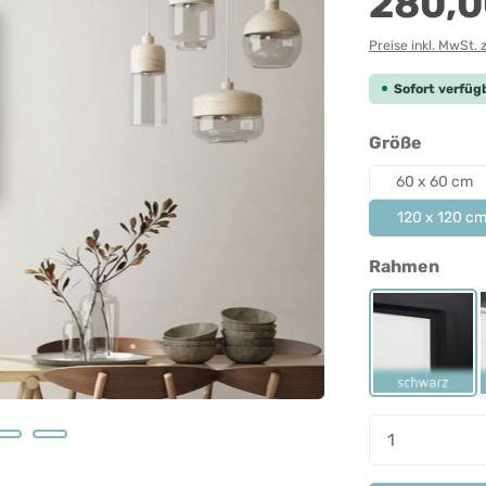
280,0
Preise inkl. MwSt. 
Sofort verfügb
auswäh
Größe
60 x 60 cm
120 x 120 c
ausw
Rahmen
Rahmen 
Produkt A