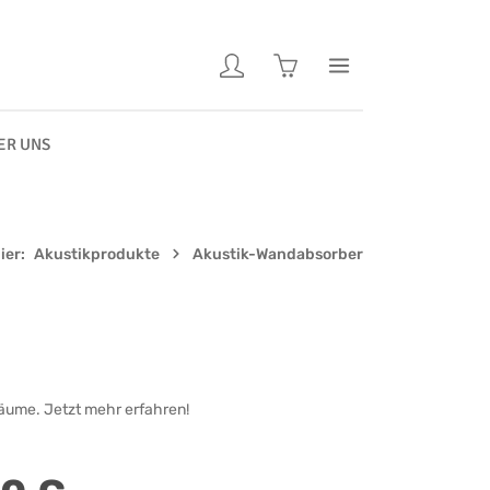
Warenkorb enthält 0 Pos
ER UNS
ier:
Akustikprodukte
Akustik-Wandabsorber
räume. Jetzt mehr erfahren!