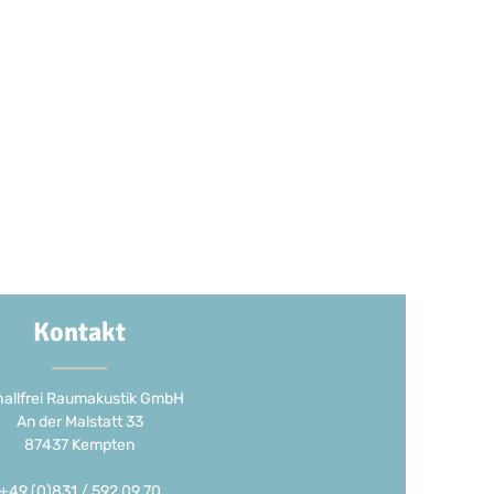
Kontakt
allfrei Raumakustik GmbH
An der Malstatt 33
87437 Kempten
+49 (0)831 / 592 09 70