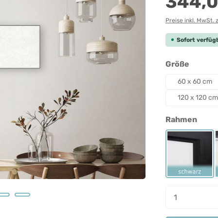
344,0
Preise inkl. MwSt. 
Sofort verfügb
auswäh
Größe
60 x 60 cm
120 x 120 cm
ausw
Rahmen
Rahmen 
Produkt A