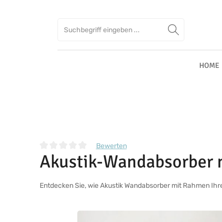
Zum Hauptinhalt springen
Zur Suche springen
Zur Hauptnavigation springen
HOME
Bewerten
Akustik-Wandabsorber
Durchschnittliche Bewertung von 0 von 5 Sternen
Entdecken Sie, wie Akustik Wandabsorber mit Rahmen Ihre
Bildergalerie überspringen