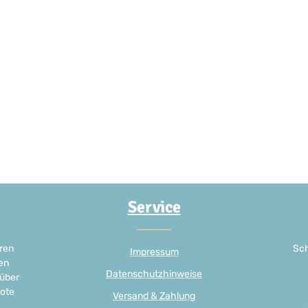
Service
ren
Sch
Impressum
en
Datenschutzhinweise
 über
ote
Versand & Zahlung