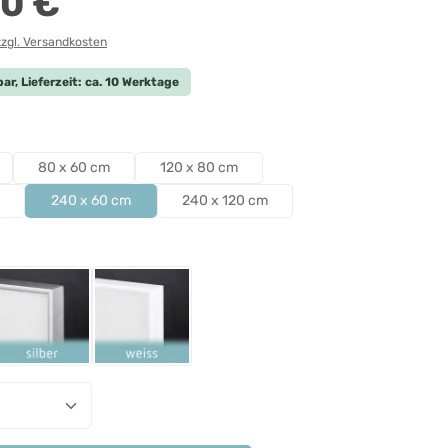
0 €
zzgl. Versandkosten
ar, Lieferzeit: ca. 10 Werktage
len
80 x 60 cm
120 x 80 cm
240 x 60 cm
240 x 120 cm
ählen
Schwarz
Rahmen Silber
Rahmen Weiß
nzahl: Gib den gewünschten Wert ein ode