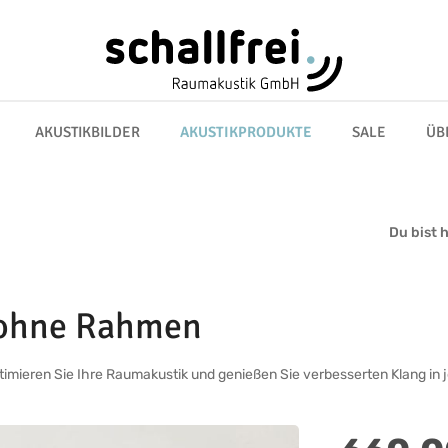
AKUSTIKBILDER
AKUSTIKPRODUKTE
SALE
ÜB
Du bist h
 ohne Rahmen
ptimieren Sie Ihre Raumakustik und genießen Sie verbesserten Klang i
Regulärer Preis: