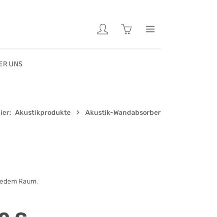
Warenkorb enthält 0 Pos
ER UNS
ier:
Akustikprodukte
Akustik-Wandabsorber
n jedem Raum.