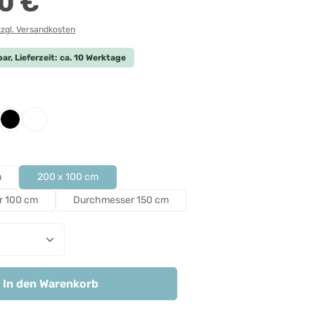
0 €
zzgl. Versandkosten
ar, Lieferzeit: ca. 10 Werktage
len
iert
htgrau
Schwarz
Weiß
len
m
200 x 100 cm
r 100 cm
Durchmesser 150 cm
nzahl: Gib den gewünschten Wert ein ode
In den Warenkorb