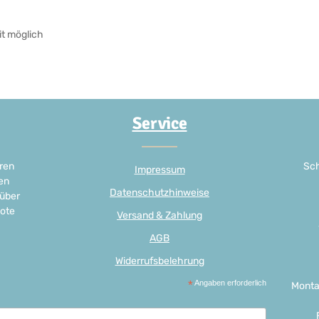
it möglich
Service
ren
Sch
Impressum
en
Datenschutzhinweise
 über
ote
Versand & Zahlung
AGB
Widerrufsbelehrung
*
Angaben erforderlich
Monta