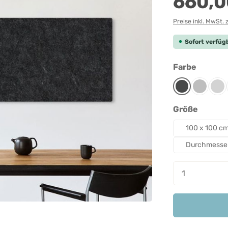
660,0
Preise inkl. MwSt. 
Sofort verfügb
auswäh
Farbe
Anthrazit
Grau-mel
Lic
auswäh
Größe
100 x 100 c
Durchmesse
Produkt A