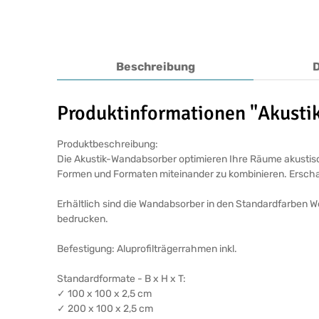
Beschreibung
Produktinformationen "Akust
Produktbeschreibung:
Die Akustik-Wandabsorber optimieren Ihre Räume akustisch
Formen und Formaten miteinander zu kombinieren. Erschaff
Erhältlich sind die Wandabsorber in den Standardfarben W
bedrucken.
Befestigung: Aluprofilträgerrahmen inkl.
Standardformate - B x H x T:
✓ 100 x 100 x 2,5 cm
✓ 200 x 100 x 2,5 cm