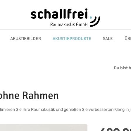
AKUSTIKBILDER
AKUSTIKPRODUKTE
SALE
ÜB
Du bist h
 ohne Rahmen
ptimieren Sie Ihre Raumakustik und genießen Sie verbesserten Klang i
Regulärer Preis: