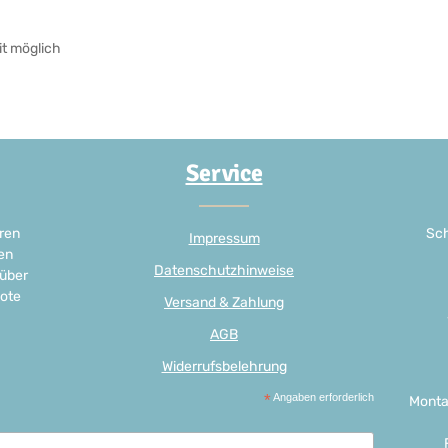
it möglich
Service
ren
Sch
Impressum
en
Datenschutzhinweise
 über
ote
Versand & Zahlung
AGB
Widerrufsbelehrung
*
Angaben erforderlich
Monta