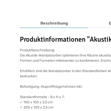
Beschreibung
Produktinformationen "Akust
Produktbeschreibung:
Die Akustik-Wandabsorber optimieren Ihre Räume akustisch
Formen und Formaten miteinander zu kombinieren. Erschaff
Erhältlich sind die Wandabsorber in den Standardfarben W
bedrucken.
Befestigung: Aluprofilträgerrahmen inkl.
Standardformate - B x H x T:
✓ 100 x 100 x 2,5 cm
✓ 200 x 100 x 2,5 cm