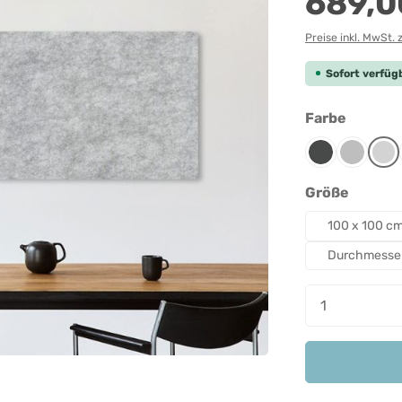
689,0
Preise inkl. MwSt. 
Sofort verfügb
auswäh
Farbe
Anthrazit
Grau-mel
Lic
auswäh
Größe
100 x 100 c
Durchmesse
Produkt A