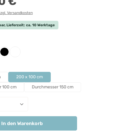
0 €
zzgl. Versandkosten
ar, Lieferzeit: ca. 10 Werktage
len
iert
htgrau
Schwarz
Weiß
len
m
200 x 100 cm
r 100 cm
Durchmesser 150 cm
nzahl: Gib den gewünschten Wert ein ode
In den Warenkorb