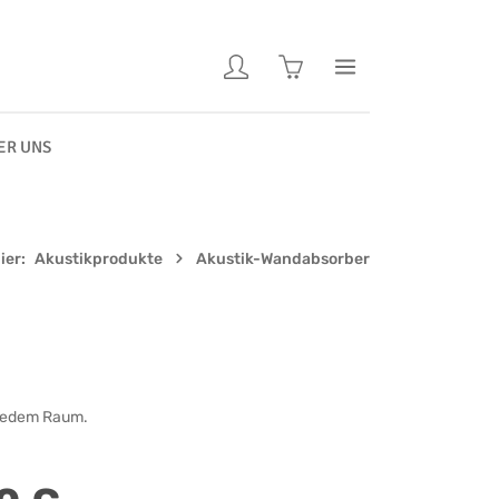
Warenkorb enthält 0 Pos
ER UNS
ier:
Akustikprodukte
Akustik-Wandabsorber
n jedem Raum.