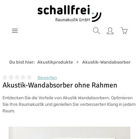
Zum Hauptinhalt springen
Warenk
Du bist hier:
Akustikprodukte
Akustik-Wandabsorber
Bewerten
Akustik-Wandabsorber ohne Rahmen
Durchschnittliche Bewertung von 0 von 5 Sternen
Entdecken Sie die Vorteile von Akustik Wandabsorbern. Optimieren
Sie Ihre Raumakustik und genießen Sie verbesserten Klang in jedem
Raum.
Bildergalerie überspringen