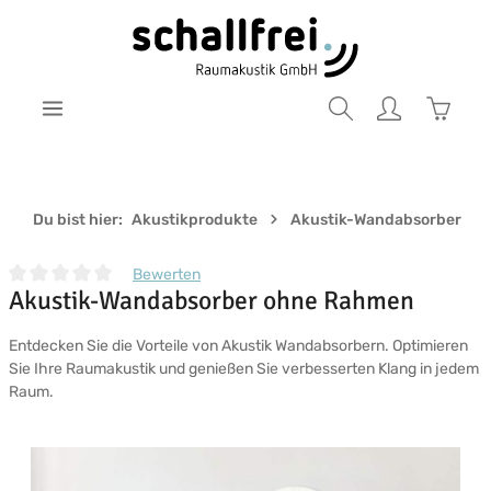
Zum Hauptinhalt springen
Warenk
Du bist hier:
Akustikprodukte
Akustik-Wandabsorber
Bewerten
Akustik-Wandabsorber ohne Rahmen
Durchschnittliche Bewertung von 0 von 5 Sternen
Entdecken Sie die Vorteile von Akustik Wandabsorbern. Optimieren
Sie Ihre Raumakustik und genießen Sie verbesserten Klang in jedem
Raum.
Bildergalerie überspringen