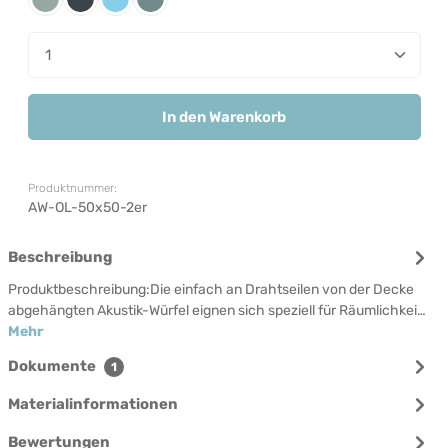
Pewter
Russian
Sky
Storm
Produkt Anzahl: Gib den gewünschten Wert ein od
In den Warenkorb
Produktnummer:
AW-OL-50x50-2er
Beschreibung
Produktbeschreibung:Die einfach an Drahtseilen von der Decke
abgehängten Akustik-Würfel eignen sich speziell für Räumlichkei…
Mehr
Dokumente
1
Materialinformationen
Bewertungen