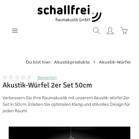
Zum Hauptinhalt springen
Warenk
Du bist hier:
Akustikprodukte
Akustik-Würfel
Bewerten
Akustik-Würfel 2er Set 50cm
Durchschnittliche Bewertung von 0 von 5 Sternen
Verbessern Sie Ihre Raumakustik mit unserem Akustik-Würfel 2er
Set in 50cm. Erleben Sie optimalen Klang und stilvolles Design für
jeden Raum!
Bildergalerie überspringen