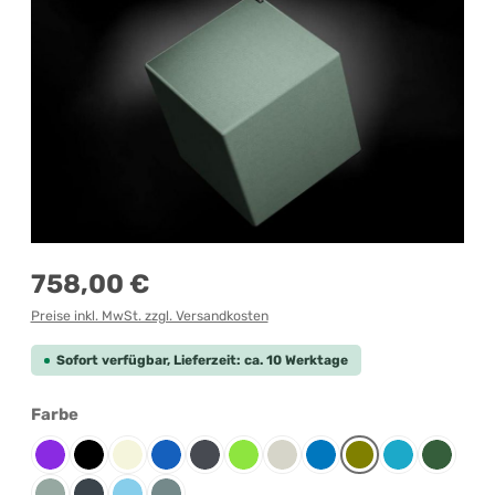
Regulärer Preis:
758,00 €
Preise inkl. MwSt. zzgl. Versandkosten
Sofort verfügbar, Lieferzeit: ca. 10 Werktage
auswählen
Farbe
Berry
Black
Chalk
Denim
Graphite
Kiwi
Limestone
Oceanic
Olive
Pacific
Petrol