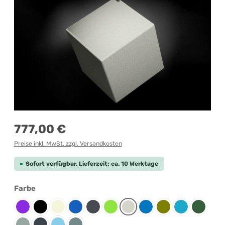
Regulärer Preis:
777,00 €
Preise inkl. MwSt. zzgl. Versandkosten
Sofort verfügbar, Lieferzeit: ca. 10 Werktage
auswählen
Farbe
Berry
Black
Chalk
Denim
Graphite
Kiwi
Limestone
Oceanic
Olive
Pacific
Petrol