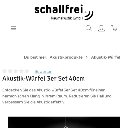
Zum Hauptinhalt springen
Warenk
Du bist hier:
Akustikprodukte
Akustik-Würfel
Bewerten
Akustik-Würfel 3er Set 40cm
Durchschnittliche Bewertung von 0 von 5 Sternen
Entdecken Sie das Akustik-Würfel 3er Set 40cm für einen
harmonischen Klang in Ihrem Raum. Reduzieren Sie Hall und
verbessern Sie die Akustik effektiv.
Bildergalerie überspringen