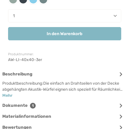
Pewter
Russian
Sky
Storm
Produkt Anzahl: Gib den gewünschten Wert ein od
In den Warenkorb
Produktnummer:
AW-LI-40x40-3er
Beschreibung
Produktbeschreibung:Die einfach an Drahtseilen von der Decke
abgehängten Akustik-Würfel eignen sich speziell für Räumlichkei…
Mehr
Dokumente
1
Materialinformationen
Bewertungen