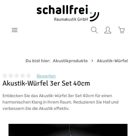
Zum Hauptinhalt springen
Warenk
Du bist hier:
Akustikprodukte
Akustik-Würfel
Bewerten
Akustik-Würfel 3er Set 40cm
Durchschnittliche Bewertung von 0 von 5 Sternen
Entdecken Sie das Akustik-Würfel 3er Set 40cm für einen
harmonischen Klang in Ihrem Raum. Reduzieren Sie Hall und
verbessern Sie die Akustik effektiv.
Bildergalerie überspringen