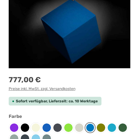
Regulärer Preis:
777,00 €
Preise inkl. MwSt. zzgl. Versandkosten
Sofort verfügbar, Lieferzeit: ca. 10 Werktage
auswählen
Farbe
Berry
Black
Chalk
Denim
Graphite
Kiwi
Limestone
Oceanic
Olive
Pacific
Petrol