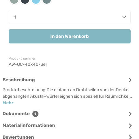
Pewter
Russian
Sky
Storm
Produkt Anzahl: Gib den gewünschten Wert ein od
In den Warenkorb
Produktnummer:
AW-OC-40x40-3er
Beschreibung
Produktbeschreibung:Die einfach an Drahtseilen von der Decke
abgehängten Akustik-Würfel eignen sich speziell für Räumlichkei…
Mehr
Dokumente
1
Materialinformationen
Bewertungen