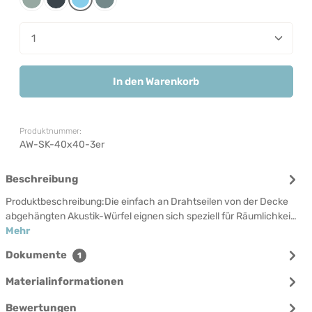
Pewter
Russian
Sky
Storm
Produkt Anzahl: Gib den gewünschten Wert ein od
In den Warenkorb
Produktnummer:
AW-SK-40x40-3er
Beschreibung
Produktbeschreibung:Die einfach an Drahtseilen von der Decke
abgehängten Akustik-Würfel eignen sich speziell für Räumlichkei…
Mehr
Dokumente
1
Materialinformationen
Bewertungen