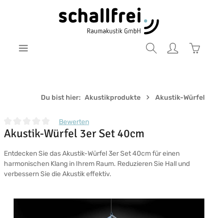
Zum Hauptinhalt springen
Warenk
Du bist hier:
Akustikprodukte
Akustik-Würfel
Bewerten
Akustik-Würfel 3er Set 40cm
Durchschnittliche Bewertung von 0 von 5 Sternen
Entdecken Sie das Akustik-Würfel 3er Set 40cm für einen
harmonischen Klang in Ihrem Raum. Reduzieren Sie Hall und
verbessern Sie die Akustik effektiv.
Bildergalerie überspringen