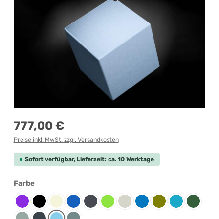
Regulärer Preis:
777,00 €
Preise inkl. MwSt. zzgl. Versandkosten
Sofort verfügbar, Lieferzeit: ca. 10 Werktage
auswählen
Farbe
Berry
Black
Chalk
Denim
Graphite
Kiwi
Limestone
Oceanic
Olive
Pacific
Petrol