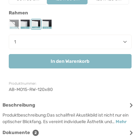
auswählen
Rahmen
Rahmen Schwarz
Rahmen Silber
Rahmen Weiß
Rahmenlos
(Diese Option ist zurzeit nicht verfügbar.)
Produkt Anzahl: Gib den gewünschten Wert ein od
In den Warenkorb
Produktnummer:
AB-MO15-RW-120x80
Beschreibung
Produktbeschreibung:Das schallfrei! Akustikbild ist nicht nur ein
optischer Blickfang. Es vereint individuelle Ästhetik und…
Mehr
Dokumente
2