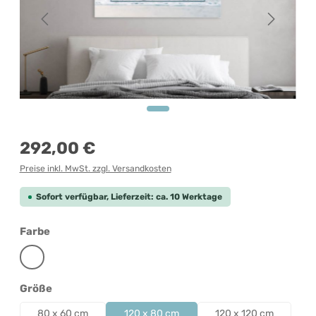
Regulärer Preis:
292,00 €
Preise inkl. MwSt. zzgl. Versandkosten
Sofort verfügbar, Lieferzeit: ca. 10 Werktage
auswählen
Farbe
Weiß
auswählen
Größe
80 x 60 cm
120 x 80 cm
120 x 120 cm