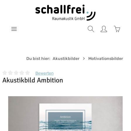
Zum Hauptinhalt springen
Warenk
Du bist hier:
Akustikbilder
Motivationsbilder
Bewerten
Akustikbild Ambition
Durchschnittliche Bewertung von 0 von 5 Sternen
Bildergalerie überspringen