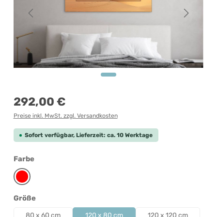
Regulärer Preis:
292,00 €
Preise inkl. MwSt. zzgl. Versandkosten
Sofort verfügbar, Lieferzeit: ca. 10 Werktage
auswählen
Farbe
Rot
auswählen
Größe
80 x 60 cm
120 x 80 cm
120 x 120 cm