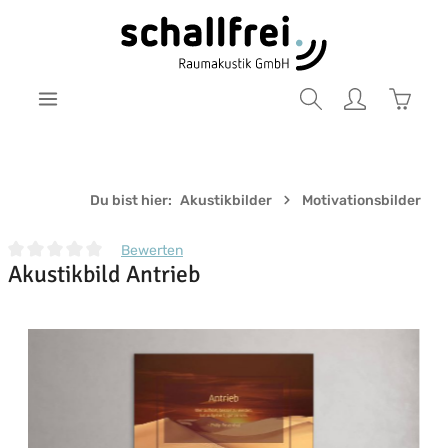
Zum Hauptinhalt springen
Warenk
Du bist hier:
Akustikbilder
Motivationsbilder
Bewerten
Akustikbild Antrieb
Durchschnittliche Bewertung von 0 von 5 Sternen
Bildergalerie überspringen