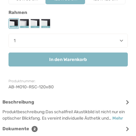
auswählen
Rahmen
Rahmen Schwarz
Rahmen Silber
Rahmen Weiß
Rahmenlos
Produkt Anzahl: Gib den gewünschten Wert ein od
In den Warenkorb
Produktnummer:
AB-MO10-RSC-120x80
Beschreibung
Produktbeschreibung:Das schallfrei! Akustikbild ist nicht nur ein
optischer Blickfang. Es vereint individuelle Ästhetik und…
Mehr
Dokumente
2