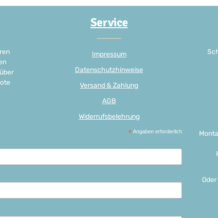
Service
ren
Sch
Impressum
en
Datenschutzhinweise
 über
ote
Versand & Zahlung
AGB
Widerrufsbelehrung
*
Angaben erforderlich
Monta
Oder