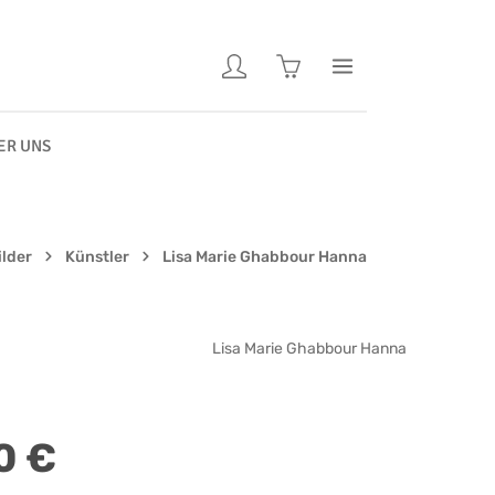
Warenkorb enthält 0 Pos
ER UNS
ilder
Künstler
Lisa Marie Ghabbour Hanna
Lisa Marie Ghabbour Hanna
0 €