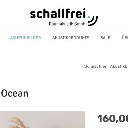
AKUSTIKBILDER
AKUSTIKPRODUKTE
SALE
ÜB
Du bist hier:
Akustikb
c Ocean
Regulärer Preis:
160,0