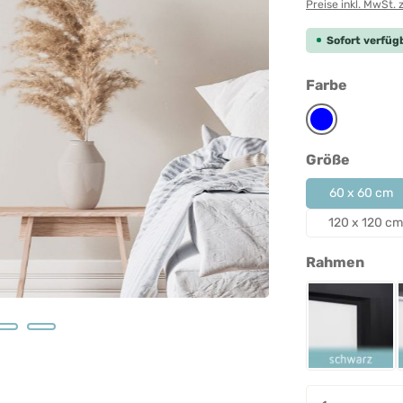
Preise inkl. MwSt. 
Sofort verfügb
auswäh
Farbe
Blau
auswäh
Größe
60 x 60 cm
120 x 120 cm
ausw
Rahmen
Rahmen 
Produkt A