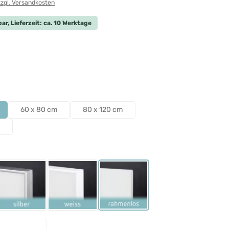
zzgl. Versandkosten
ar, Lieferzeit: ca. 10 Werktage
len
len
60 x 80 cm
80 x 120 cm
ählen
Schwarz
Rahmen Silber
Rahmen Weiß
Rahmenlos
nzahl: Gib den gewünschten Wert ein ode