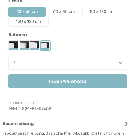
auswählen
Größe
60 x 60 cm
60 x 80 cm
80 x 120 cm
120 x 120 cm
auswählen
Rahmen
Rahmen Schwarz
Rahmen Silber
Rahmen Weiß
Rahmenlos
Produkt Anzahl: Gib den gewünschten Wert ein od
In den Warenkorb
Produktnummer:
AB-LMG24-RL-59x59
Beschreibung
Produktbeschreibung:Das schallfrei! Akustikbild ist nicht nur ein