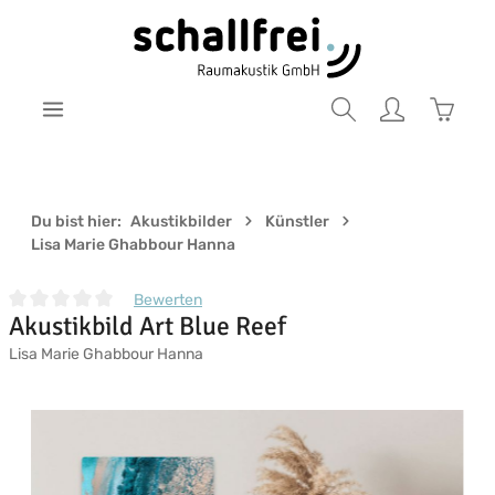
Zum Hauptinhalt springen
Warenk
Du bist hier:
Akustikbilder
Künstler
Lisa Marie Ghabbour Hanna
Bewerten
Akustikbild Art Blue Reef
Durchschnittliche Bewertung von 0 von 5 Sternen
Lisa Marie Ghabbour Hanna
Bildergalerie überspringen