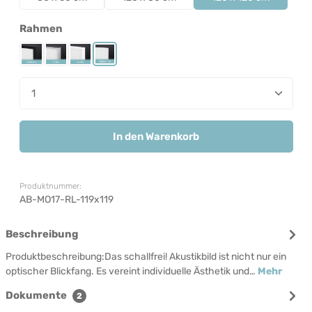
auswählen
Rahmen
Rahmen Schwarz
Rahmen Silber
Rahmen Weiß
Rahmenlos
Produkt Anzahl: Gib den gewünschten Wert ein od
In den Warenkorb
Produktnummer:
AB-MO17-RL-119x119
Beschreibung
Produktbeschreibung:Das schallfrei! Akustikbild ist nicht nur ein
optischer Blickfang. Es vereint individuelle Ästhetik und…
Mehr
Dokumente
2