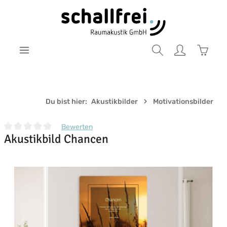
Zum Hauptinhalt springen
Warenk
Du bist hier:
Akustikbilder
Motivationsbilder
Bewerten
Akustikbild Chancen
Durchschnittliche Bewertung von 0 von 5 Sternen
Bildergalerie überspringen