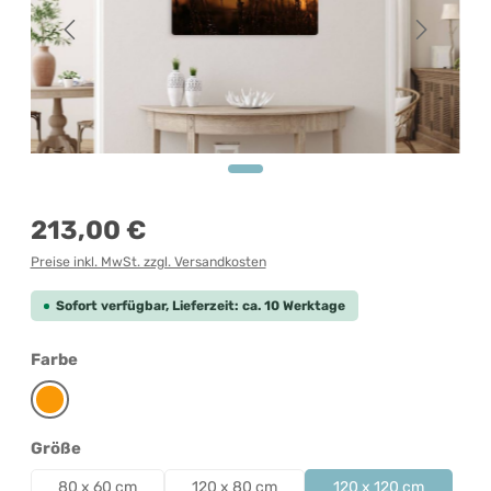
Regulärer Preis:
213,00 €
Preise inkl. MwSt. zzgl. Versandkosten
Sofort verfügbar, Lieferzeit: ca. 10 Werktage
auswählen
Farbe
Orange
auswählen
Größe
80 x 60 cm
120 x 80 cm
120 x 120 cm