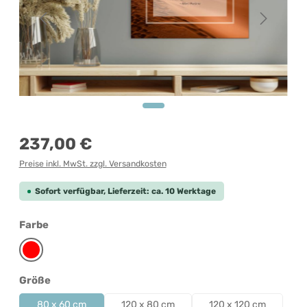
Regulärer Preis:
237,00 €
Preise inkl. MwSt. zzgl. Versandkosten
Sofort verfügbar, Lieferzeit: ca. 10 Werktage
auswählen
Farbe
Rot
auswählen
Größe
80 x 60 cm
120 x 80 cm
120 x 120 cm