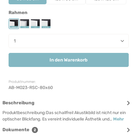
auswählen
Rahmen
Rahmen Schwarz
Rahmen Silber
Rahmen Weiß
Rahmenlos
Produkt Anzahl: Gib den gewünschten Wert ein od
In den Warenkorb
Produktnummer:
AB-MO23-RSC-80x60
Beschreibung
Produktbeschreibung:Das schallfrei! Akustikbild ist nicht nur ein
optischer Blickfang. Es vereint individuelle Ästhetik und…
Mehr
Dokumente
2