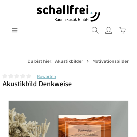
Zum Hauptinhalt springen
Warenk
Du bist hier:
Akustikbilder
Motivationsbilder
Bewerten
Akustikbild Denkweise
Durchschnittliche Bewertung von 0 von 5 Sternen
Bildergalerie überspringen