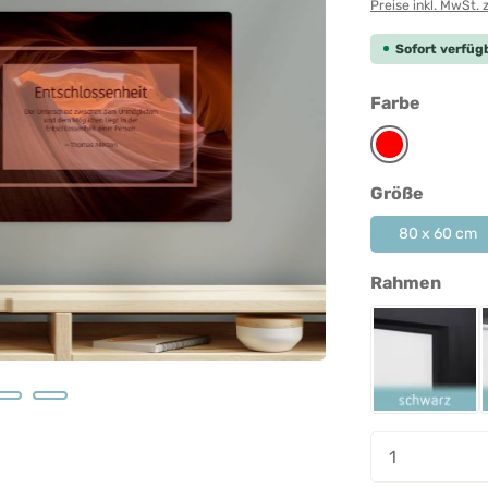
Preise inkl. MwSt. 
Sofort verfügb
auswäh
Farbe
Rot
auswäh
Größe
80 x 60 cm
ausw
Rahmen
Rahmen 
Produkt A