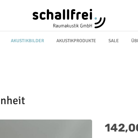
AKUSTIKBILDER
AKUSTIKPRODUKTE
SALE
ÜB
enheit
Regulärer Preis:
142,0