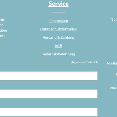
Service
ren
Sch
Impressum
en
Datenschutzhinweise
 über
ote
Versand & Zahlung
AGB
Widerrufsbelehrung
*
Angaben erforderlich
Monta
Oder