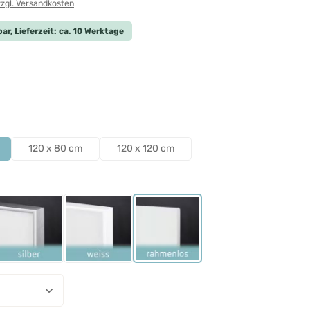
zzgl. Versandkosten
ar, Lieferzeit: ca. 10 Werktage
len
len
120 x 80 cm
120 x 120 cm
ählen
Schwarz
Rahmen Silber
Rahmen Weiß
Rahmenlos
nzahl: Gib den gewünschten Wert ein ode