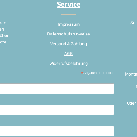
Service
ren
Sch
Impressum
en
Datenschutzhinweise
 über
ote
Versand & Zahlung
AGB
Widerrufsbelehrung
*
Angaben erforderlich
Monta
Oder