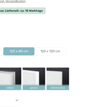
zzgl. Versandkosten
ar, Lieferzeit: ca. 10 Werktage
len
len
120 x 80 cm
120 x 120 cm
ählen
Schwarz
Rahmen Silber
Rahmen Weiß
Rahmenlos
nzahl: Gib den gewünschten Wert ein ode