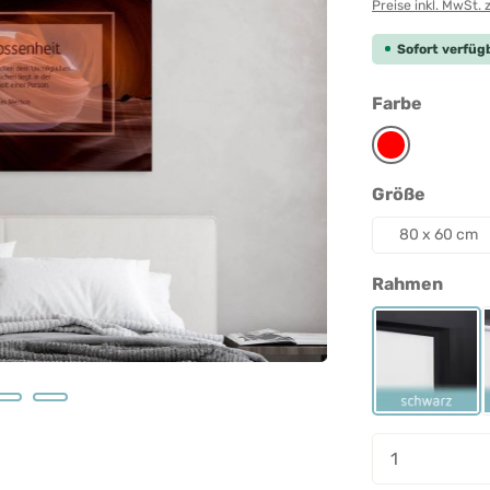
Preise inkl. MwSt. 
Sofort verfügb
auswäh
Farbe
Rot
auswäh
Größe
80 x 60 cm
ausw
Rahmen
Rahmen 
Produkt A