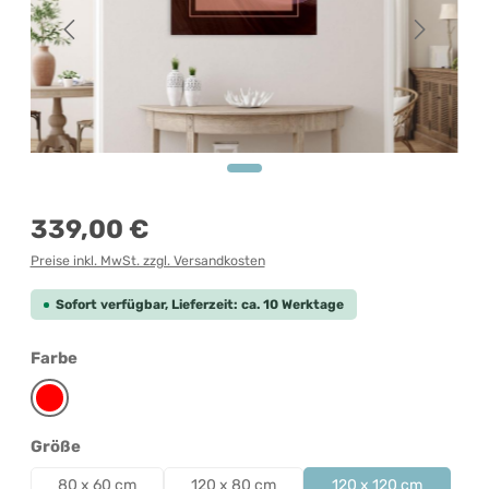
Regulärer Preis:
339,00 €
Preise inkl. MwSt. zzgl. Versandkosten
Sofort verfügbar, Lieferzeit: ca. 10 Werktage
auswählen
Farbe
Rot
auswählen
Größe
80 x 60 cm
120 x 80 cm
120 x 120 cm