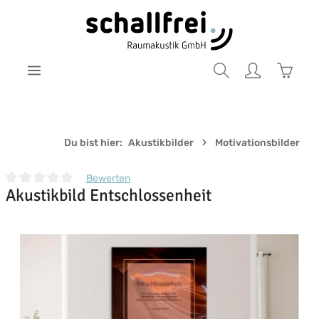
Zum Hauptinhalt springen
Warenk
Du bist hier:
Akustikbilder
Motivationsbilder
Bewerten
Akustikbild Entschlossenheit
Durchschnittliche Bewertung von 0 von 5 Sternen
Bildergalerie überspringen