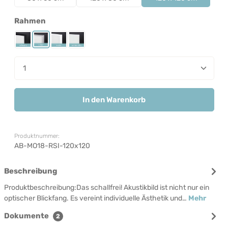
auswählen
Rahmen
Rahmen Schwarz
Rahmen Silber
Rahmen Weiß
Rahmenlos
Produkt Anzahl: Gib den gewünschten Wert ein od
In den Warenkorb
Produktnummer:
AB-MO18-RSI-120x120
Beschreibung
Produktbeschreibung:Das schallfrei! Akustikbild ist nicht nur ein
optischer Blickfang. Es vereint individuelle Ästhetik und…
Mehr
Dokumente
2