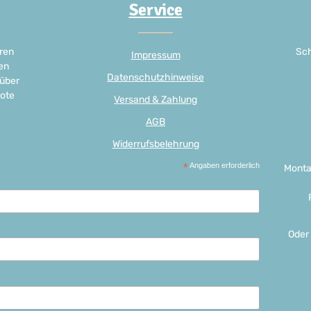
Service
ren
Sch
Impressum
en
Datenschutzhinweise
 über
ote
Versand & Zahlung
AGB
Widerrufsbelehrung
*
Angaben erforderlich
Monta
Oder