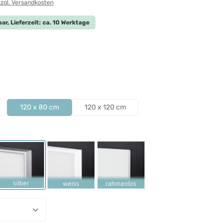
zzgl. Versandkosten
ar, Lieferzeit: ca. 10 Werktage
len
len
120 x 80 cm
120 x 120 cm
ählen
Schwarz
Rahmen Silber
Rahmen Weiß
Rahmenlos
nzahl: Gib den gewünschten Wert ein ode