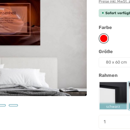
Preise inkl. MwSt. 
Sofort verfügb
auswäh
Farbe
Rot
auswäh
Größe
80 x 60 cm
ausw
Rahmen
Rahmen 
Produkt A