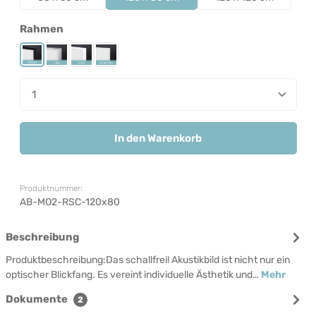
auswählen
Rahmen
Rahmen Schwarz
Rahmen Silber
Rahmen Weiß
Rahmenlos
Produkt Anzahl: Gib den gewünschten Wert ein od
In den Warenkorb
Produktnummer:
AB-MO2-RSC-120x80
Beschreibung
Produktbeschreibung:Das schallfrei! Akustikbild ist nicht nur ein
optischer Blickfang. Es vereint individuelle Ästhetik und…
Mehr
Dokumente
2