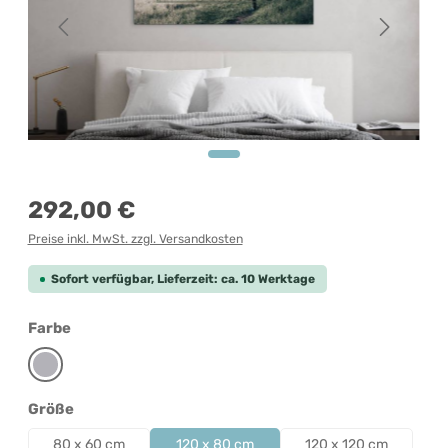
Regulärer Preis:
292,00 €
Preise inkl. MwSt. zzgl. Versandkosten
Sofort verfügbar, Lieferzeit: ca. 10 Werktage
auswählen
Farbe
Grau
auswählen
Größe
80 x 60 cm
120 x 80 cm
120 x 120 cm