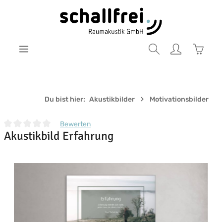
Zum Hauptinhalt springen
Warenk
Du bist hier:
Akustikbilder
Motivationsbilder
Bewerten
Akustikbild Erfahrung
Durchschnittliche Bewertung von 0 von 5 Sternen
Bildergalerie überspringen