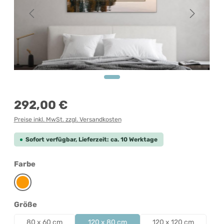
Regulärer Preis:
292,00 €
Preise inkl. MwSt. zzgl. Versandkosten
Sofort verfügbar, Lieferzeit: ca. 10 Werktage
auswählen
Farbe
Orange
auswählen
Größe
80 x 60 cm
120 x 80 cm
120 x 120 cm