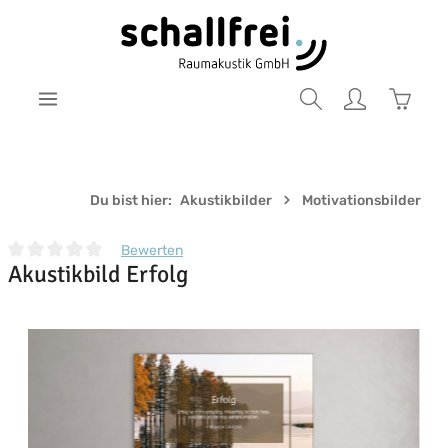
Zum Hauptinhalt springen
Warenk
Du bist hier:
Akustikbilder
Motivationsbilder
Bewerten
Akustikbild Erfolg
Durchschnittliche Bewertung von 0 von 5 Sternen
Bildergalerie überspringen