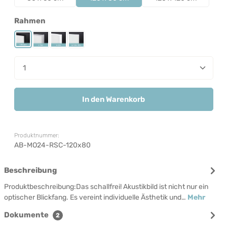
auswählen
Rahmen
Rahmen Schwarz
Rahmen Silber
Rahmen Weiß
Rahmenlos
Produkt Anzahl: Gib den gewünschten Wert ein od
In den Warenkorb
Produktnummer:
AB-MO24-RSC-120x80
Beschreibung
Produktbeschreibung:Das schallfrei! Akustikbild ist nicht nur ein
optischer Blickfang. Es vereint individuelle Ästhetik und…
Mehr
Dokumente
2