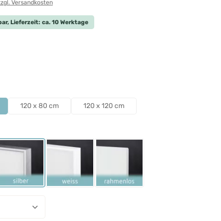
zzgl. Versandkosten
ar, Lieferzeit: ca. 10 Werktage
len
len
120 x 80 cm
120 x 120 cm
ählen
Schwarz
Rahmen Silber
Rahmen Weiß
Rahmenlos
nzahl: Gib den gewünschten Wert ein ode