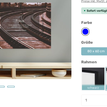
Preise inkl. MwSt. 
Sofort verfügb
auswäh
Farbe
Blau
auswäh
Größe
80 x 60 cm
ausw
Rahmen
Rahmen 
Produkt A