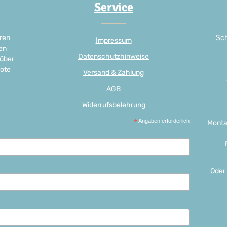
Service
ren
Sch
Impressum
en
Datenschutzhinweise
 über
ote
Versand & Zahlung
AGB
Widerrufsbelehrung
*
Angaben erforderlich
Monta
Oder