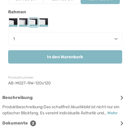
auswählen
Rahmen
Rahmen Schwarz
Rahmen Silber
Rahmen Weiß
Rahmenlos
Produkt Anzahl: Gib den gewünschten Wert ein od
In den Warenkorb
Produktnummer:
AB-MO27-RW-120x120
Beschreibung
Produktbeschreibung:Das schallfrei! Akustikbild ist nicht nur ein
optischer Blickfang. Es vereint individuelle Ästhetik und…
Mehr
Dokumente
2