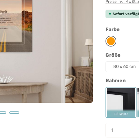
Preise inkl. MwSt. 
Sofort verfügb
auswäh
Farbe
Orange
auswäh
Größe
80 x 60 cm
ausw
Rahmen
Rahmen 
Produkt A