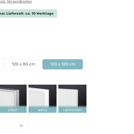
zzgl. Versandkosten
ar, Lieferzeit: ca. 10 Werktage
len
len
120 x 80 cm
120 x 120 cm
ählen
Schwarz
Rahmen Silber
Rahmen Weiß
Rahmenlos
nzahl: Gib den gewünschten Wert ein ode