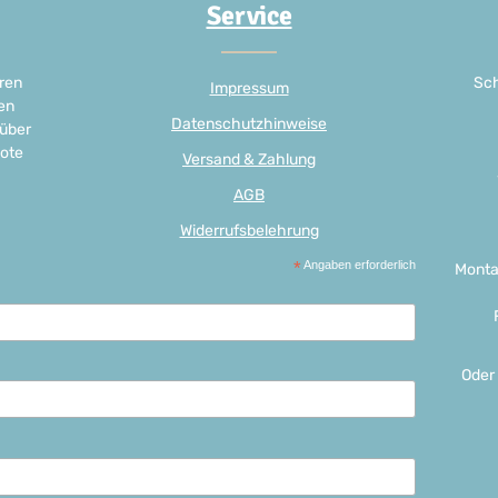
Service
ren
Sch
Impressum
en
Datenschutzhinweise
 über
ote
Versand & Zahlung
AGB
Widerrufsbelehrung
*
Angaben erforderlich
Monta
Oder