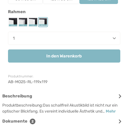
auswählen
Rahmen
Rahmen Schwarz
Rahmen Silber
Rahmen Weiß
Rahmenlos
Produkt Anzahl: Gib den gewünschten Wert ein od
In den Warenkorb
Produktnummer:
AB-MO25-RL-119x119
Beschreibung
Produktbeschreibung:Das schallfrei! Akustikbild ist nicht nur ein
optischer Blickfang. Es vereint individuelle Ästhetik und…
Mehr
Dokumente
2