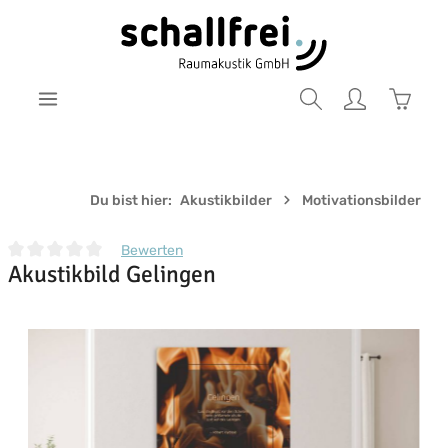
Zum Hauptinhalt springen
Warenk
Du bist hier:
Akustikbilder
Motivationsbilder
Bewerten
Akustikbild Gelingen
Durchschnittliche Bewertung von 0 von 5 Sternen
Bildergalerie überspringen