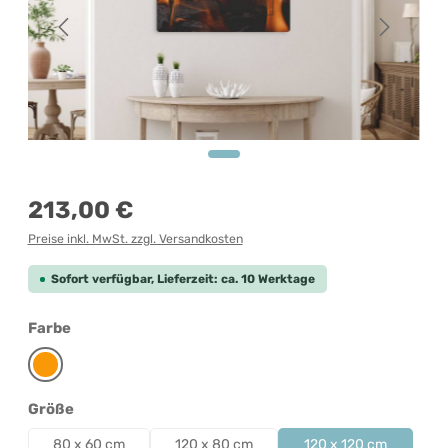
Regulärer Preis:
213,00 €
Preise inkl. MwSt. zzgl. Versandkosten
Sofort verfügbar, Lieferzeit: ca. 10 Werktage
auswählen
Farbe
Orange
auswählen
Größe
80 x 60 cm
120 x 80 cm
120 x 120 cm