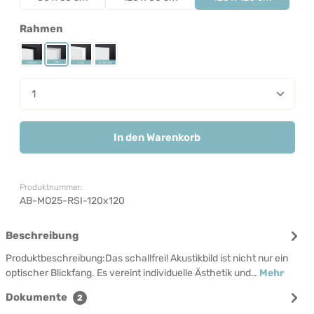
auswählen
Rahmen
Rahmen Schwarz
Rahmen Silber
Rahmen Weiß
Rahmenlos
Produkt Anzahl: Gib den gewünschten Wert ein od
In den Warenkorb
Produktnummer:
AB-MO25-RSI-120x120
Beschreibung
Produktbeschreibung:Das schallfrei! Akustikbild ist nicht nur ein
optischer Blickfang. Es vereint individuelle Ästhetik und…
Mehr
Dokumente
2