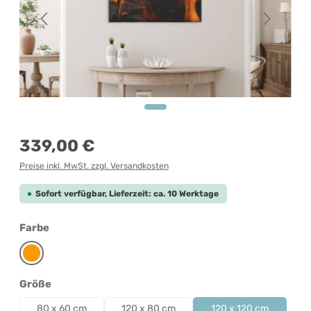
Regulärer Preis:
339,00 €
Preise inkl. MwSt. zzgl. Versandkosten
Sofort verfügbar, Lieferzeit: ca. 10 Werktage
auswählen
Farbe
Orange
auswählen
Größe
80 x 60 cm
120 x 80 cm
120 x 120 cm