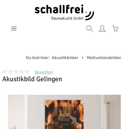
Zum Hauptinhalt springen
Warenk
Du bist hier:
Akustikbilder
Motivationsbilder
Bewerten
Akustikbild Gelingen
Durchschnittliche Bewertung von 0 von 5 Sternen
Bildergalerie überspringen