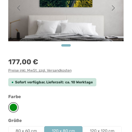
Regulärer Preis:
177,00 €
Preise inkl. MwSt. zzgl. Versandkosten
Sofort verfügbar, Lieferzeit: ca. 10 Werktage
auswählen
Farbe
Grün
auswählen
Größe
80 x 60 cm
120 x 80 cm
120 x 120 cm