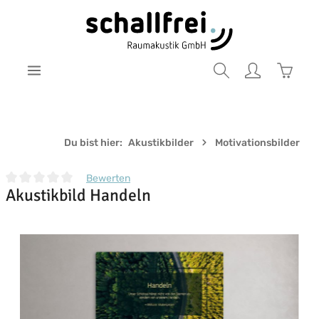
Zum Hauptinhalt springen
Warenk
Du bist hier:
Akustikbilder
Motivationsbilder
Bewerten
Akustikbild Handeln
Durchschnittliche Bewertung von 0 von 5 Sternen
Bildergalerie überspringen