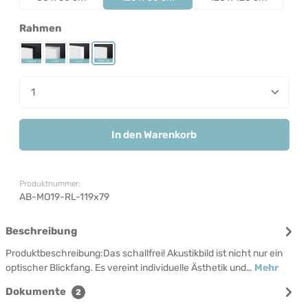
auswählen
Rahmen
Rahmen Schwarz
Rahmen Silber
Rahmen Weiß
Rahmenlos
Produkt Anzahl: Gib den gewünschten Wert ein od
In den Warenkorb
Produktnummer:
AB-MO19-RL-119x79
Beschreibung
Produktbeschreibung:Das schallfrei! Akustikbild ist nicht nur ein
optischer Blickfang. Es vereint individuelle Ästhetik und…
Mehr
Dokumente
2