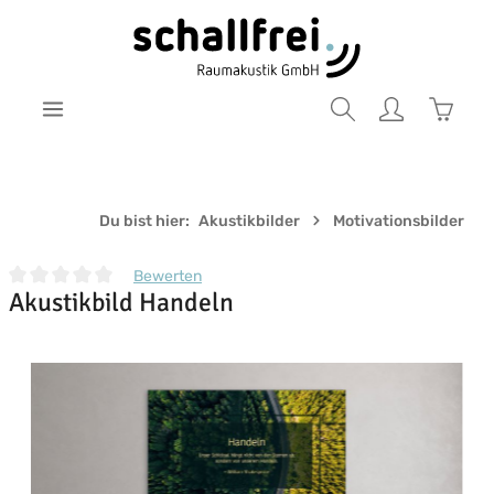
Zum Hauptinhalt springen
Warenk
Du bist hier:
Akustikbilder
Motivationsbilder
Bewerten
Akustikbild Handeln
Durchschnittliche Bewertung von 0 von 5 Sternen
Bildergalerie überspringen