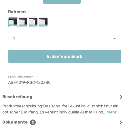
auswählen
Rahmen
Rahmen Schwarz
Rahmen Silber
Rahmen Weiß
Rahmenlos
Produkt Anzahl: Gib den gewünschten Wert ein od
In den Warenkorb
Produktnummer:
AB-MO19-RSC-120x80
Beschreibung
Produktbeschreibung:Das schallfrei! Akustikbild ist nicht nur ein
optischer Blickfang. Es vereint individuelle Ästhetik und…
Mehr
Dokumente
2