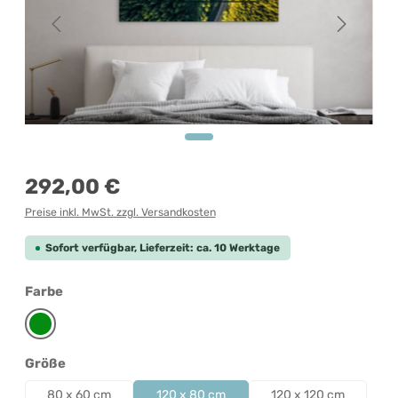
Regulärer Preis:
292,00 €
Preise inkl. MwSt. zzgl. Versandkosten
Sofort verfügbar, Lieferzeit: ca. 10 Werktage
auswählen
Farbe
Grün
auswählen
Größe
80 x 60 cm
120 x 80 cm
120 x 120 cm