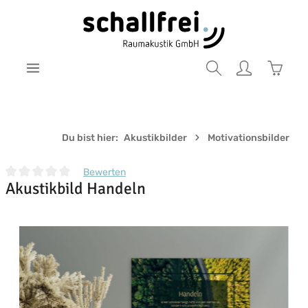
Zum Hauptinhalt springen
Warenk
Du bist hier:
Akustikbilder
Motivationsbilder
Bewerten
Akustikbild Handeln
Durchschnittliche Bewertung von 0 von 5 Sternen
Bildergalerie überspringen