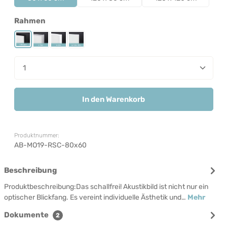
auswählen
Rahmen
Rahmen Schwarz
Rahmen Silber
Rahmen Weiß
Rahmenlos
Produkt Anzahl: Gib den gewünschten Wert ein od
In den Warenkorb
Produktnummer:
AB-MO19-RSC-80x60
Beschreibung
Produktbeschreibung:Das schallfrei! Akustikbild ist nicht nur ein
optischer Blickfang. Es vereint individuelle Ästhetik und…
Mehr
Dokumente
2