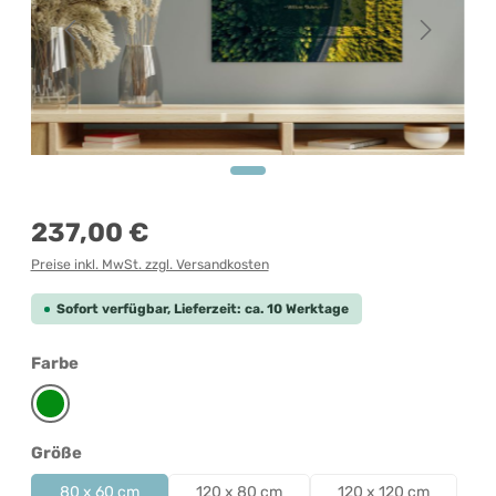
Regulärer Preis:
237,00 €
Preise inkl. MwSt. zzgl. Versandkosten
Sofort verfügbar, Lieferzeit: ca. 10 Werktage
auswählen
Farbe
Grün
auswählen
Größe
80 x 60 cm
120 x 80 cm
120 x 120 cm