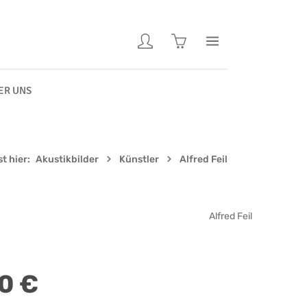
Warenkorb enthält 0 Pos
ER UNS
t hier:
Akustikbilder
Künstler
Alfred Feil
Alfred Feil
0 €