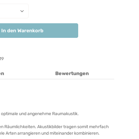
nzahl: Gib den gewünschten Wert ein ode
In den Warenkorb
19
en
Bewertungen
unde, optimale und angenehme Raumakustik.
ren Räumlichkeiten. Akustikbilder tragen somit mehrfach
iele Arten arrangieren und miteinander kombinieren.