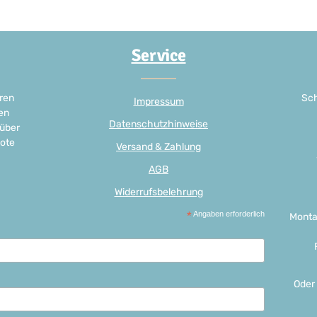
Service
ren
Sch
Impressum
en
Datenschutzhinweise
 über
ote
Versand & Zahlung
AGB
Widerrufsbelehrung
*
Angaben erforderlich
Monta
Oder