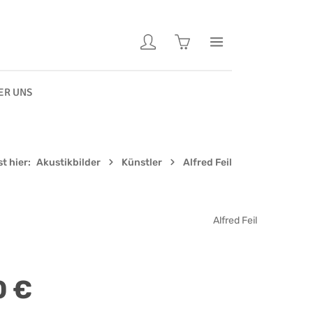
Warenkorb enthält 0 Pos
ER UNS
t hier:
Akustikbilder
Künstler
Alfred Feil
Alfred Feil
0 €