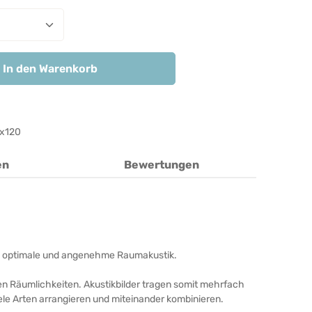
nzahl: Gib den gewünschten Wert ein ode
In den Warenkorb
x120
en
Bewertungen
unde, optimale und angenehme Raumakustik.
ren Räumlichkeiten. Akustikbilder tragen somit mehrfach
iele Arten arrangieren und miteinander kombinieren.