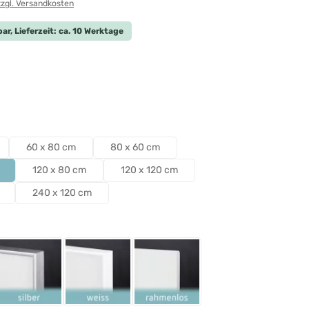
zzgl. Versandkosten
ar, Lieferzeit: ca. 10 Werktage
len
len
60 x 80 cm
80 x 60 cm
120 x 80 cm
120 x 120 cm
240 x 120 cm
ählen
Schwarz
Rahmen Silber
Rahmen Weiß
Rahmenlos