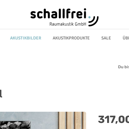
AKUSTIKBILDER
AKUSTIKPRODUKTE
SALE
ÜB
Du bis
l
Regulärer Preis:
317,0