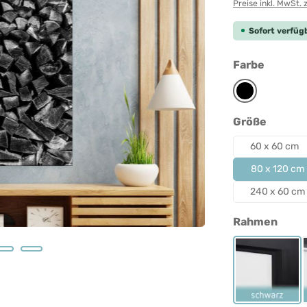
Preise inkl. MwSt. 
Sofort verfügb
auswäh
Farbe
Schwarz
auswäh
Größe
60 x 60 cm
80 x 120 cm
240 x 60 cm
ausw
Rahmen
Rahmen 