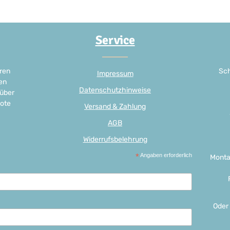
Service
ren
Sch
Impressum
en
Datenschutzhinweise
 über
ote
Versand & Zahlung
AGB
Widerrufsbelehrung
*
Angaben erforderlich
Monta
Oder